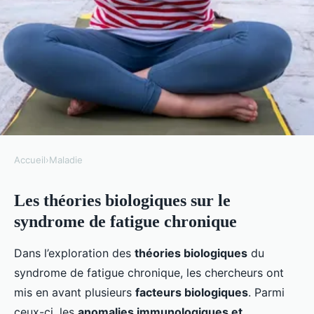
Accueil
›
Maladie
MALADIE
Les théories biologiques sur le
Les différentes théories sur
syndrome de fatigue chronique
l'origine du syndrome de fatigue
chronique
Dans l’exploration des
théories biologiques
du
syndrome de fatigue chronique, les chercheurs ont
Naël
•
1 février 2025
•
6 min de lecture
mis en avant plusieurs
facteurs biologiques
. Parmi
ceux-ci, les
anomalies immunologiques et