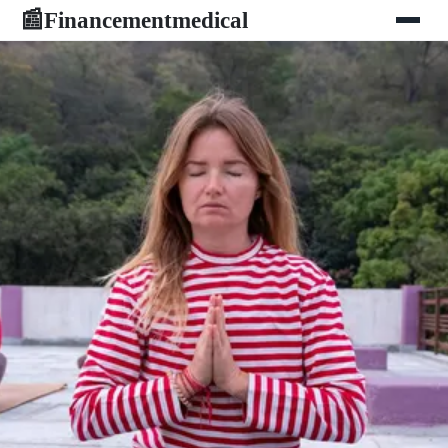
Financementmedical
📰